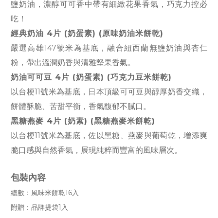
鹽奶油，濃醇可可香中帶有細緻花果香氣，巧克力控必
吃！
經典奶油 4片 (奶蛋素) (原味奶油
米餅乾
)
嚴選高雄147號米為基底，融合紐西蘭無鹽奶油與杏仁
粉，帶出溫潤奶香與清雅堅果香氣。
奶油可可豆 4片 (奶蛋素) (巧克力豆米餅乾)
以台梗11號米為基底，日本頂級可可豆與醇厚奶香交織，
餅體酥脆、苦甜平衡，香氣馥郁不膩口。
黑糖燕麥 4片 (奶素)
(黑糖燕麥米餅乾)
以台梗11號米為基底，佐以黑糖、燕麥與葡萄乾，增添爽
脆口感與自然香氣，展現純粹而豐富的風味層次。
包裝內容
總數：
風味米餅乾16入
附贈：
品牌提袋1入