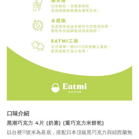
口味介紹
黑潮巧克力 4片 (奶素) (重巧克力
米餅乾
)
以台梗11號米為基底，搭配日本頂級黑巧克力與紐西蘭無