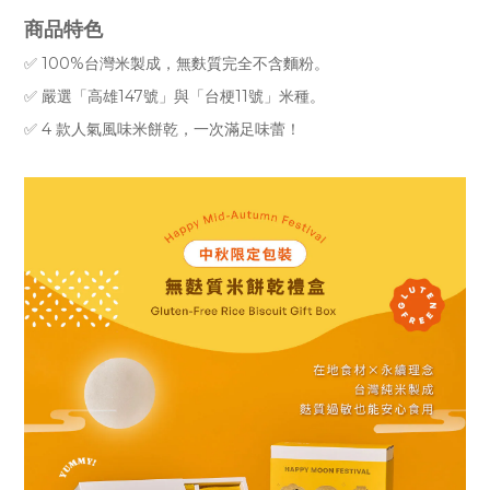
商品特色
✅
100%台灣米製成，無麩質完全不含麵粉。
✅ 嚴選「高雄147號」與
「
台梗11號
」
米種。
✅
4 款人氣風味米餅乾
，一次滿足味蕾！