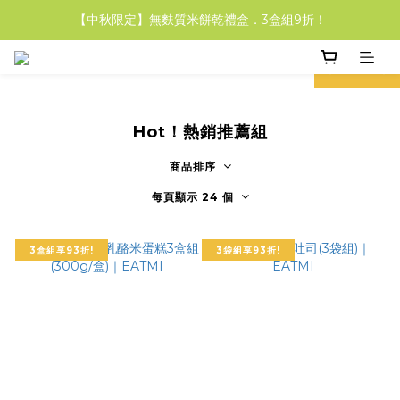
【中秋限定】無麩質米餅乾禮盒．3盒組9折！
【中秋限定】無麩質米餅乾禮盒．3盒組9折！
【輕盈福袋組】米吐司&米福堡 享85折！
prev
next
【中秋限定】無麩質米餅乾禮盒．3盒組9折！
Hot！熱銷推薦組
商品排序
每頁顯示 24 個
3盒組享93折!
3袋組享93折!