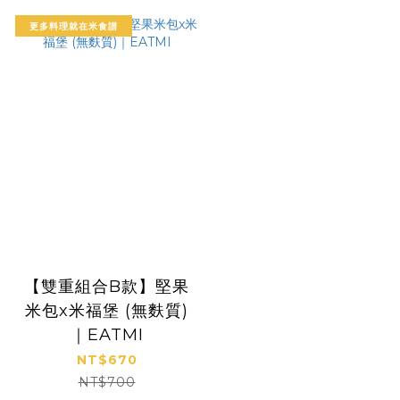
更多料理就在米食譜
【雙重組合B款】堅果
米包x米福堡 (無麩質)
｜EATMI
NT$670
NT$700