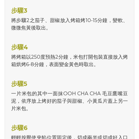
步驟3
將步驟2之茄子、甜椒放入烤箱烤10-15分鐘，變軟、
微微焦黃後取出。
步驟4
將烤箱以250度預熱2分鐘，米包打開包裝直接放入烤
箱烘烤6-8分鐘，表面變金黃色時取出。
步驟5
一片米包的其中一面抹OOH CHA CHA 毛豆鷹嘴豆
泥，依序放上烤好的茄子與甜椒、小黃瓜片蓋上另一
片米包。
步驟6
輕輕按壓使夾餡位置固定後，切成兩半或切成好入口