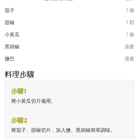
茄子
1 條
甜椒
1 顆
小黃瓜
1 條
黑胡椒
適量
鹽巴
適量
料理步驟
步驟1
將小黃瓜切片備用。
步驟2
將茄子、甜椒切片，加入鹽、黑胡椒簡單調味。