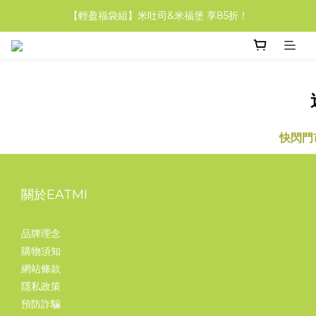
【中秋限定】無麩質米餅乾禮盒．3盒組9折！
【輕盈福袋組】米吐司&米福堡 享85折！
【中秋限定】無麩質米餅乾禮盒．3盒組9折！
快閃門
關於EATMI
品牌理念
購物須知
網站條款
隱私政策
預防詐騙